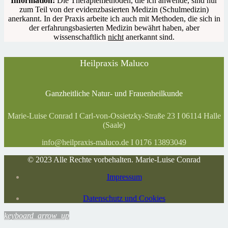
Information:
Die Therapiemethoden, die ich anwende, sind nur
zum Teil von der evidenzbasierten Medizin (Schulmedizin)
anerkannt. In der Praxis arbeite ich auch mit Methoden, die sich in
der erfahrungsbasierten Medizin bewährt haben, aber
wissenschaftlich
nicht
anerkannt sind.
Heilpraxis Maluco
Ganzheitliche Natur- und Frauenheilkunde
Marie-Luise Conrad I Carl-von-Ossietzky-Straße 23 I 06114 Halle
(Saale)
info@heilpraxis-maluco.de I 0176 13893049
© 2023 Alle Rechte vorbehalten. Marie-Luise Conrad
Impressum
Datenschutz und Cookies
keyboard_arrow_up