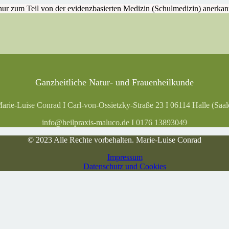
r zum Teil von der evidenzbasierten Medizin (Schulmedizin) anerkannt.
ngsbasierten Medizin bewährt haben, aber wissenschaftlich
nicht
anerkan
Heilpraxis Maluco
Ganzheitliche Natur- und Frauenheilkunde
arie-Luise Conrad I Carl-von-Ossietzky-Straße 23 I 06114 Halle (Saal
info@heilpraxis-maluco.de I 0176 13893049
© 2023 Alle Rechte vorbehalten. Marie-Luise Conrad
Impressum
Datenschutz und Cookies