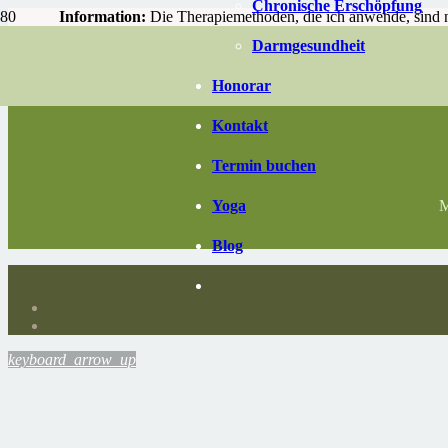
Chronische Erschöpfung
Information:
Die Therapiemethoden, die ich anwende, sind nu
erfahru
Darmgesundheit
Honorar
Kontakt
Termin buchen
M
Yoga
Blog
keyboard_arrow_up