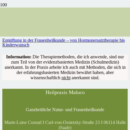
Entgiftung
Entgiftung in der Frauenheilkunde – von Hormonersatztherapie bis
Kinderwunsch
Information:
Die Therapiemethoden, die ich anwende, sind nur
zum Teil von der evidenzbasierten Medizin (Schulmedizin)
anerkannt. In der Praxis arbeite ich auch mit Methoden, die sich in
der erfahrungsbasierten Medizin bewährt haben, aber
wissenschaftlich
nicht
anerkannt sind.
Heilpraxis Maluco
Ganzheitliche Natur- und Frauenheilkunde
Marie-Luise Conrad I Carl-von-Ossietzky-Straße 23 I 06114 Halle
(Saale)